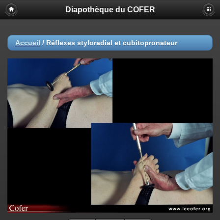
Diapothèque du COFER
Accueil
/
Réflexes styloradial et cubitopronateur