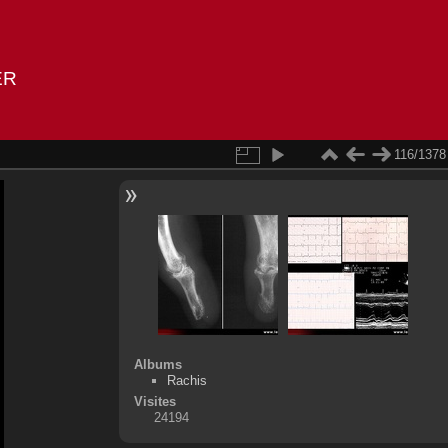
ER
116/1378
Albums
Rachis
Visites
24194