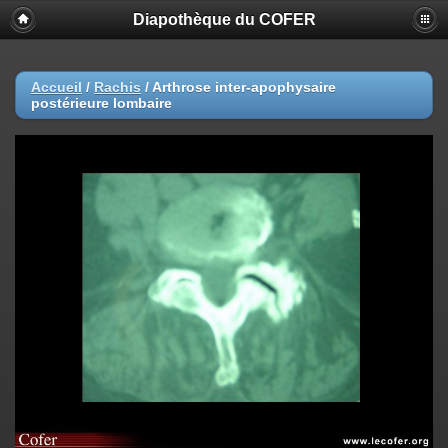
Diapothèque du COFER
Accueil
/
Rachis
/
Arthrose inter-apophysaire
postérieure lombaire