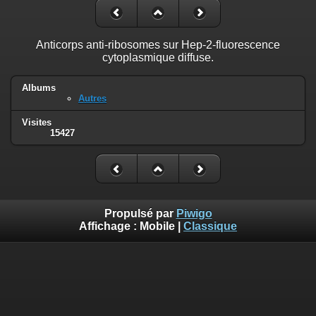
Anticorps anti-ribosomes sur Hep-2-fluorescence
cytoplasmique diffuse.
Albums
Autres
Visites
15427
Propulsé par
Piwigo
Affichage :
Mobile
|
Classique