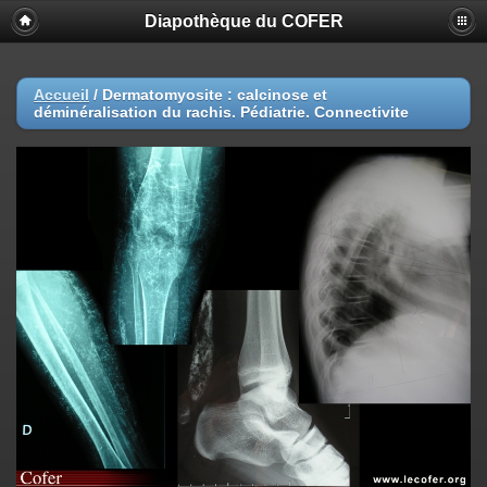
Diapothèque du COFER
Accueil
/
Dermatomyosite : calcinose et
déminéralisation du rachis. Pédiatrie. Connectivite