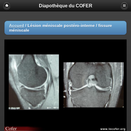
Diapothèque du COFER
Accueil
/
Lésion méniscale postéro-interne / fissure
méniscale