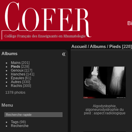
B
Accueil
/
Albums
/
Pieds
[228]
Albums
Mains
[201]
Pieds
[228]
Genoux
[117]
Hanches
[141]
Épaules
[61]
Autres
[330]
Rachis
[300]
1378 photos
Menu
Algodystophie,
algoneurodystrophie du
pied : aspect radiologique
Tags
(98)
Recherche