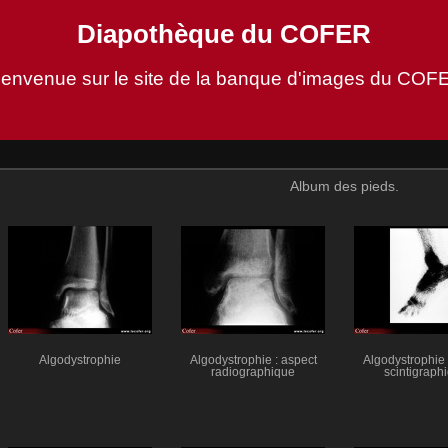
Diapothèque du COFER
ienvenue sur le site de la banque d'images du COF
Album des pieds.
Algodystrophie
Algodystrophie : aspect
Algodystrophie 
radiographique
scintigraph