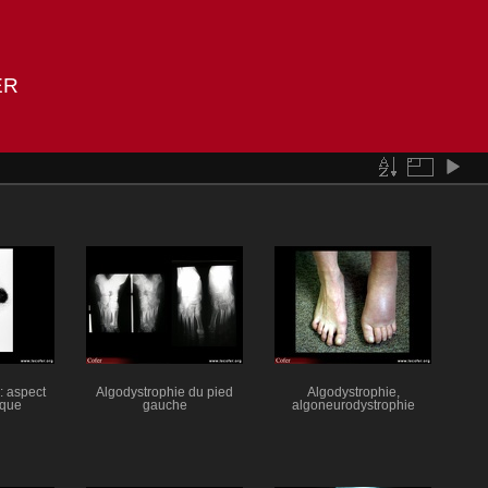
ER
: aspect
Algodystrophie du pied
Algodystrophie,
ique
gauche
algoneurodystrophie