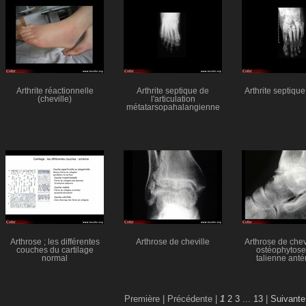
Arthrite réactionnelle
Arthrite septique de
Arthrite septique
(cheville)
l'articulation
métatarsopahalangienne
Arthrose ; les différentes
Arthrose de cheville
Arthrose de chev
couches du cartilage
ostéophytose 
normal
talienne anté
Première |
Précédente |
1
2
3
...
13
|
Suivante