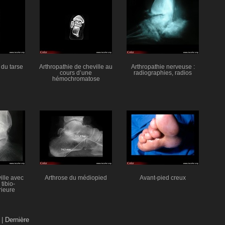
 du tarse
Arthropathie de cheville au
Arthropathie nerveuse :
cours d’une
radiographies, radios
hémochromatose
ille avec
Arthrose du médiopied
Avant-pied creux
tibio-
rieure
|
Dernière