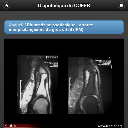
Diapothèque du COFER
Accueil
/
Rhumatisme psoriasique : arthrite
interphalangienne du gros orteil (IRM)