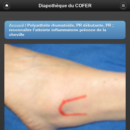
Diapothèque du COFER
Accueil
/
Polyarthrite rhumatoïde, PR débutante, PR ;
reconnaître l’atteinte inflammatoire précoce de la
cheville