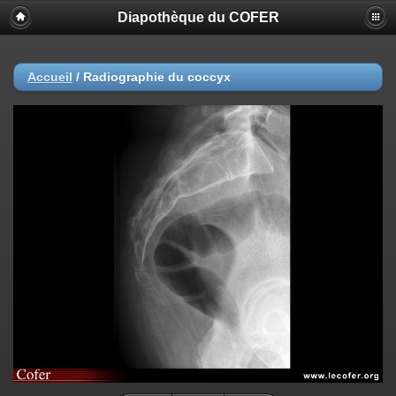
Diapothèque du COFER
Accueil
/
Radiographie du coccyx