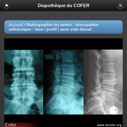
Diapothèque du COFER
Accueil
/
Radiographie du rachis : discopathie
arthrosique : face / profil / avec vide discal