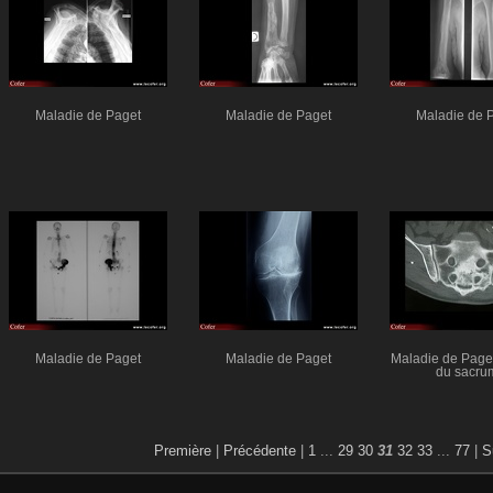
Maladie de Paget
Maladie de Paget
Maladie de 
Maladie de Paget
Maladie de Paget
Maladie de Paget 
du sacru
Première
|
Précédente
|
1
...
29
30
31
32
33
...
77
|
S