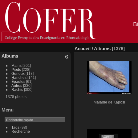
B
Accueil
/
Albums
[1378]
Albums
Mains
[201]
Pieds
[228]
Genoux
[117]
Hanches
[141]
Épaules
[61]
Autres
[330]
Rachis
[300]
1378 photos
Maladie de Kaposi
Menu
Tags
(98)
Recherche